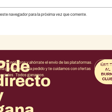
 este navegador para la próxima vez que comente.
Pide
e con nosotros y ahórrate el envío de las plataformas.
ÚNE
Pedir
a puntos en cada pedido y te cuidamos con ofertas
AL
ahor
directo
BURN
peciales. Todos ganamos.
CLU
y
gana