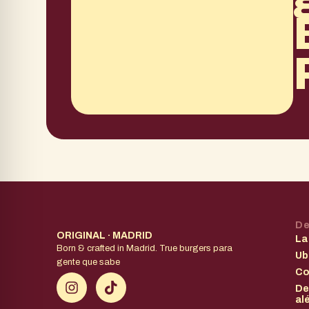
De
ORIGINAL · MADRID
La
Born & crafted in Madrid. True burgers para
Ub
gente que sabe
Co
De
al